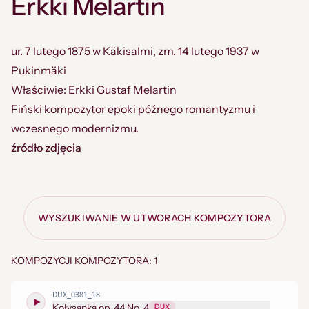
Erkki Melartin
ur. 7 lutego 1875 w Käkisalmi, zm. 14 lutego 1937 w
Pukinmäki
Właściwie: Erkki Gustaf Melartin
Fiński kompozytor epoki późnego romantyzmu i
wczesnego modernizmu.
źródło zdjęcia
WYSZUKIWANIE W UTWORACH KOMPOZYTORA
KOMPOZYCJI KOMPOZYTORA: 1
DUX_0381_18
Kołysanka op. 44 No. 4
DUX