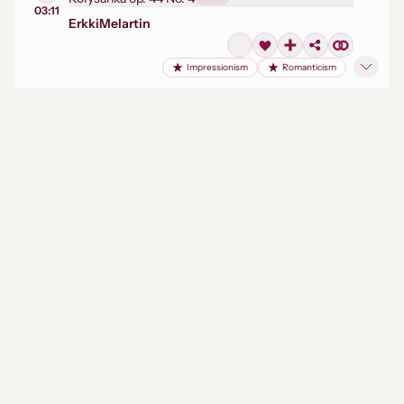
03:11
Erkki
Melartin
Impressionism
Romanticism