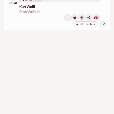
06:41
Kurt
Weill
Piotr
Wróbel
20th century