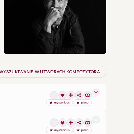
WYSZUKIWANIE W UTWORACH KOMPOZYTORA
mysterious
piano
mysterious
piano