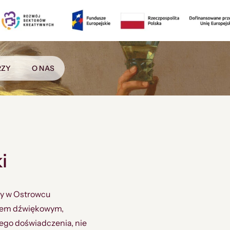
RZY
O NAS
i
ny w Ostrowcu
kiem dźwiękowym,
ego doświadczenia, nie