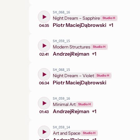
SH_068_16
Night Dream – Sapphire
Studio H
Piotr Maciej
Dąbrowski
+
1
04:35
SH_059_15
Modern Structures
Studio H
Andrzej
Rejman
+
1
02:41
SH_068_15
Night Dream – Violet
Studio H
Piotr Maciej
Dąbrowski
06:34
SH_059_16
Minimal Art
Studio H
Andrzej
Rejman
+
1
01:43
SH_059_14
Art and Space
Studio H