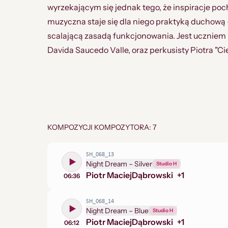
wyrzekającym się jednak tego, że inspiracje po
muzyczna staje się dla niego praktyką duchową 
scalającą zasadą funkcjonowania. Jest uczniem 
Davida Saucedo Valle, oraz perkusisty Piotra "
KOMPOZYCJI KOMPOZYTORA: 7
SH_068_13
Night Dream – Silver
Studio H
Piotr Maciej
Dąbrowski
+
1
06:36
SH_068_14
Night Dream – Blue
Studio H
Piotr Maciej
Dąbrowski
+
1
06:12