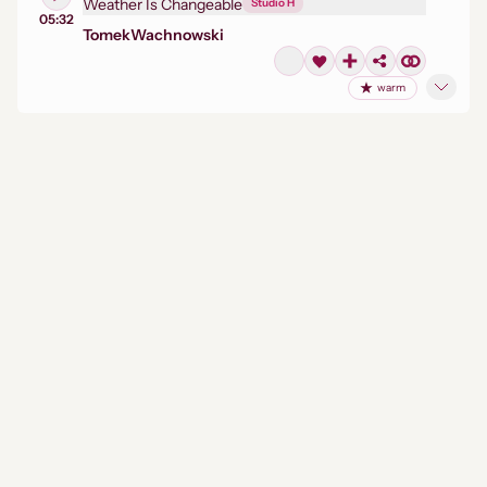
Weather Is Changeable
Studio H
05:32
Tomek
Wachnowski
warm