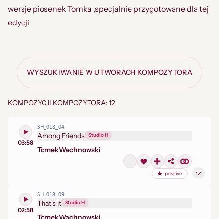
wersje piosenek Tomka ,specjalnie przygotowane dla tej
edycji
WYSZUKIWANIE W UTWORACH KOMPOZYTORA
KOMPOZYCJI KOMPOZYTORA: 12
SH_018_04
Among Friends
Studio H
03:58
Tomek
Wachnowski
positive
SH_018_09
That's it
Studio H
02:58
Tomek
Wachnowski