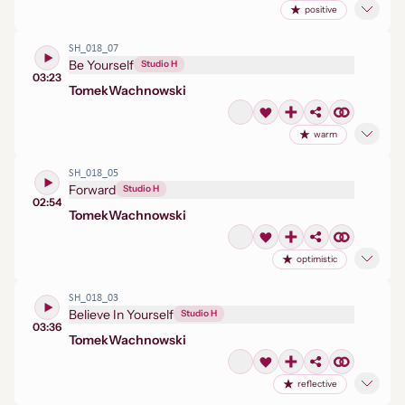
positive
SH_018_07
Be Yourself
Studio H
03:23
Tomek
Wachnowski
warm
SH_018_05
Forward
Studio H
02:54
Tomek
Wachnowski
optimistic
SH_018_03
Believe In Yourself
Studio H
03:36
Tomek
Wachnowski
reflective