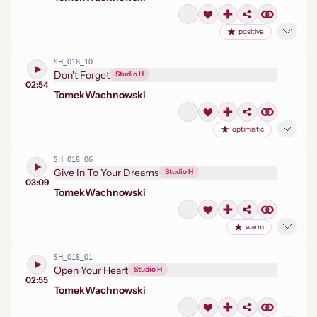
positive
SH_018_10
Don't Forget
Studio H
02:54
Tomek
Wachnowski
optimistic
SH_018_06
Give In To Your Dreams
Studio H
03:09
Tomek
Wachnowski
warm
SH_018_01
Open Your Heart
Studio H
02:55
Tomek
Wachnowski