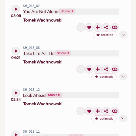
SH_018_02
You Are Not Alone
Studio H
03:09
Tomek
Wachnowski
carefree
SH_018_08
Take Life As It Is
Studio H
04:21
Tomek
Wachnowski
optimistic
SH_018_12
Look Ahead
Studio H
02:34
Tomek
Wachnowski
optimistic
SH_018_11