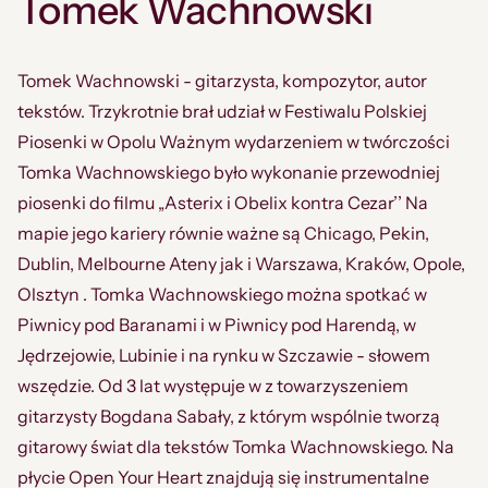
Tomek Wachnowski
Tomek Wachnowski - gitarzysta, kompozytor, autor
tekstów. Trzykrotnie brał udział w Festiwalu Polskiej
Piosenki w Opolu Ważnym wydarzeniem w twórczości
Tomka Wachnowskiego było wykonanie przewodniej
piosenki do filmu „Asterix i Obelix kontra Cezar’’ Na
mapie jego kariery równie ważne są Chicago, Pekin,
Dublin, Melbourne Ateny jak i Warszawa, Kraków, Opole,
Olsztyn . Tomka Wachnowskiego można spotkać w
Piwnicy pod Baranami i w Piwnicy pod Harendą, w
Jędrzejowie, Lubinie i na rynku w Szczawie - słowem
wszędzie. Od 3 lat występuje w z towarzyszeniem
gitarzysty Bogdana Sabały, z którym wspólnie tworzą
gitarowy świat dla tekstów Tomka Wachnowskiego. Na
płycie Open Your Heart znajdują się instrumentalne