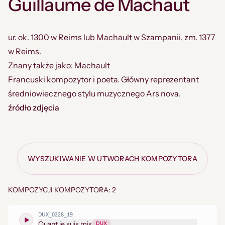
Guillaume de Machaut
ur. ok. 1300 w Reims lub Machault w Szampanii, zm. 1377
w Reims.
Znany także jako: Machault
Francuski kompozytor i poeta. Główny reprezentant
średniowiecznego stylu muzycznego Ars nova.
źródło zdjęcia
WYSZUKIWANIE W UTWORACH KOMPOZYTORA
KOMPOZYCJI KOMPOZYTORA: 2
DUX_0228_19
Quant je suis mis
DUX