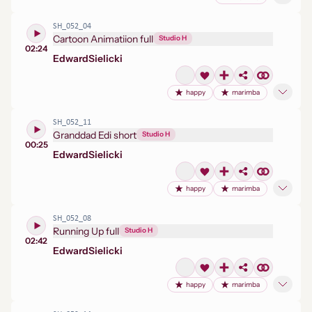
SH_052_04
Cartoon Animatiion full
Studio H
02:24
Edward
Sielicki
happy
marimba
SH_052_11
Granddad Edi short
Studio H
00:25
Edward
Sielicki
happy
marimba
SH_052_08
Running Up full
Studio H
02:42
Edward
Sielicki
happy
marimba