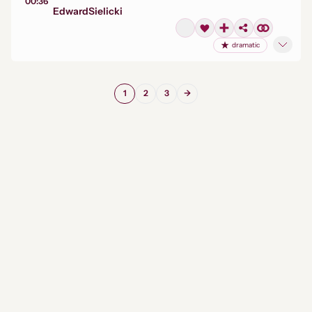
00:36
Edward
Sielicki
dramatic
1
2
3
→