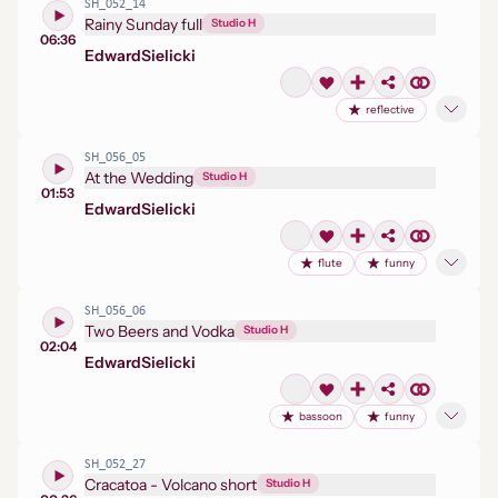
SH_052_14
Rainy Sunday full
Studio H
06:36
Edward
Sielicki
reflective
SH_056_05
At the Wedding
Studio H
01:53
Edward
Sielicki
flute
funny
SH_056_06
Two Beers and Vodka
Studio H
02:04
Edward
Sielicki
bassoon
funny
SH_052_27
Cracatoa - Volcano short
Studio H