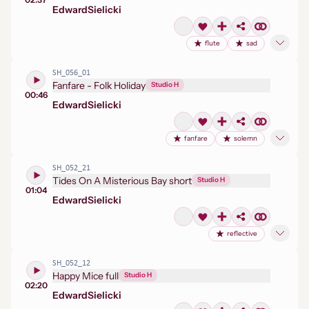
Edward
Sielicki
flute
sad
SH_056_01
Fanfare - Folk Holiday
Studio H
00:46
Edward
Sielicki
fanfare
solemn
SH_052_21
Tides On A Misterious Bay short
Studio H
01:04
Edward
Sielicki
reflective
SH_052_12
Happy Mice full
Studio H
02:20
Edward
Sielicki