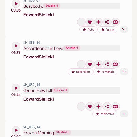
SH_056_07
Busybody.
Studio H
03:35
Edward
Sielicki
flute
funny
SH_056_10
Accordeonist in Love
Studio H
01:37
Edward
Sielicki
accordion
romantic
SH_052_16
Green Fairy full
Studio H
01:44
Edward
Sielicki
reflective
SH_056_14
Frozen Morning
Studio H
02:37