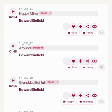
SH_056_11
Happy Miller
Studio H
02:24
Edward
Sielicki
flute
funny
SH_056_12
Around
Studio H
01:48
Edward
Sielicki
flute
funny
SH_052_10
Granddad Edi full
Studio H
02:25
Edward
Sielicki
happy
marimba