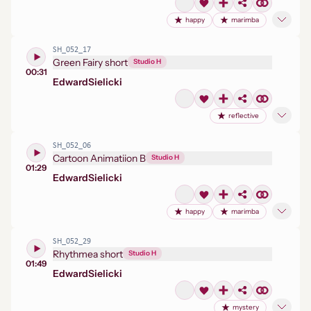
happy
marimba
SH_052_17
Green Fairy short
Studio H
00:31
Edward
Sielicki
reflective
SH_052_06
Cartoon Animatiion B
Studio H
01:29
Edward
Sielicki
happy
marimba
SH_052_29
Rhythmea short
Studio H
01:49
Edward
Sielicki
mystery