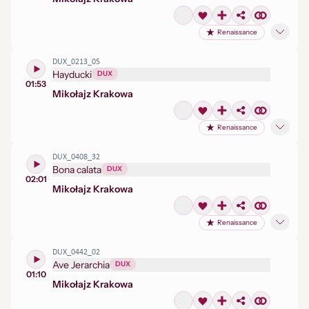
Renaissance
DUX_0213_05
Hayducki
DUX
01:53
Mikołaj
z Krakowa
Renaissance
DUX_0408_32
Bona calata
DUX
02:01
Mikołaj
z Krakowa
Renaissance
DUX_0442_02
Ave Jerarchia
DUX
01:10
Mikołaj
z Krakowa