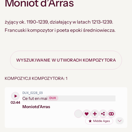
Moniot d’Arras
żyjący ok. 1190–1239, działający w latach 1213–1239.
Francuski kompozytor i poeta epoki średniowiecza.
WYSZUKIWANIE W UTWORACH KOMPOZYTORA
KOMPOZYCJI KOMPOZYTORA: 1
DUX_0228_03
Ce fut en mai
DUX
02:44
Moniot
d’Arras
Middle Ages