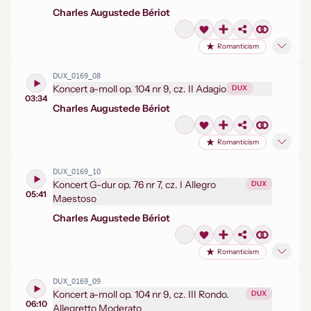
Charles Auguste
de Bériot
Romanticism
DUX_0169_08
Koncert a-moll op. 104 nr 9, cz. II Adagio
DUX
03:34
Charles Auguste
de Bériot
Romanticism
DUX_0169_10
Koncert G-dur op. 76 nr 7, cz. I Allegro
DUX
05:41
Maestoso
Charles Auguste
de Bériot
Romanticism
DUX_0169_09
Koncert a-moll op. 104 nr 9, cz. III Rondo.
DUX
06:10
Allegretto Moderato