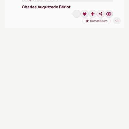
Charles Auguste
de Bériot
Romanticism