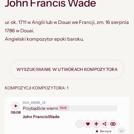
John Francis Wade
ur. ok. 1711 w Anglii lub w Douai we Francji, zm. 16 sierpnia
1786 w Douai.
Angielski kompozytor epoki baroku.
WYSZUKIWANIE W UTWORACH KOMPOZYTORA
KOMPOZYCJI KOMPOZYTORA: 1
DUX_0300B_19
Przybądźcie wierni
DUX
06:08
John Francis
Wade
Baroque