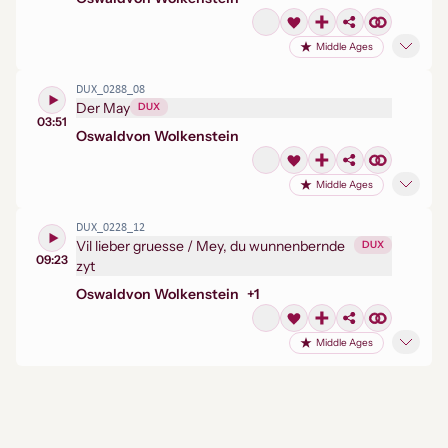
Middle Ages
DUX_0288_08
Der May
DUX
03:51
Oswald
von Wolkenstein
Middle Ages
DUX_0228_12
Vil lieber gruesse / Mey, du wunnenbernde
DUX
09:23
zyt
Oswald
von Wolkenstein
+
1
Middle Ages