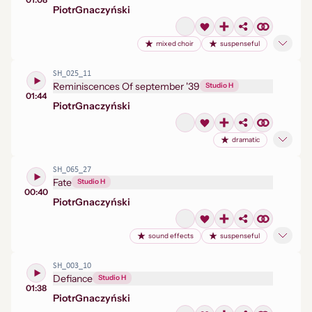
Piotr
Gnaczyński
mixed choir
suspenseful
SH_025_11
Reminiscences Of september '39
Studio H
01:44
Piotr
Gnaczyński
dramatic
SH_065_27
Fate
Studio H
00:40
Piotr
Gnaczyński
sound effects
suspenseful
SH_003_10
Defiance
Studio H
01:38
Piotr
Gnaczyński