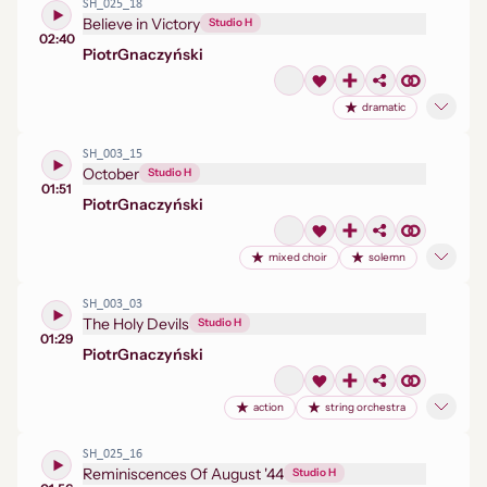
SH_025_18
Believe in Victory
Studio H
02:40
Piotr
Gnaczyński
dramatic
SH_003_15
October
Studio H
01:51
Piotr
Gnaczyński
mixed choir
solemn
SH_003_03
The Holy Devils
Studio H
01:29
Piotr
Gnaczyński
action
string orchestra
SH_025_16
Reminiscences Of August '44
Studio H