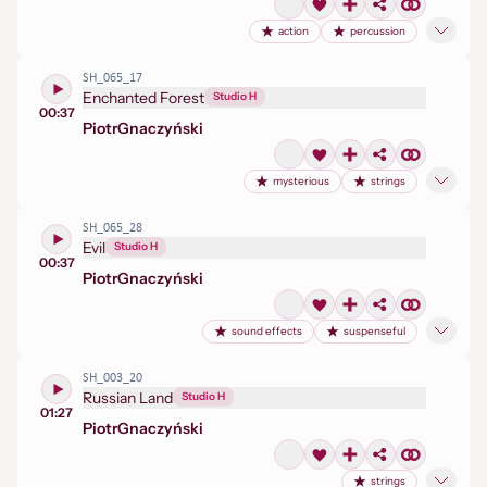
action
percussion
SH_065_17
Enchanted Forest
Studio H
00:37
Piotr
Gnaczyński
mysterious
strings
SH_065_28
Evil
Studio H
00:37
Piotr
Gnaczyński
sound effects
suspenseful
SH_003_20
Russian Land
Studio H
01:27
Piotr
Gnaczyński
strings