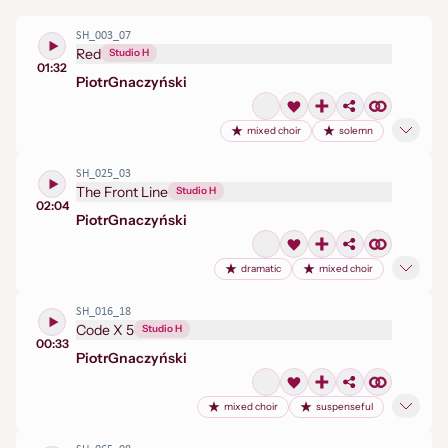
SH_003_07
Red
Studio H
01:32
Piotr
Gnaczyński
mixed choir
solemn
SH_025_03
The Front Line
Studio H
02:04
Piotr
Gnaczyński
dramatic
mixed choir
SH_016_18
Code X 5
Studio H
00:33
Piotr
Gnaczyński
mixed choir
suspenseful