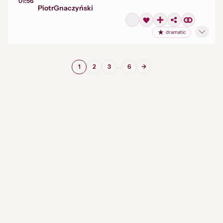
01:56
Piotr
Gnaczyński
dramatic
...
1
2
3
6
→