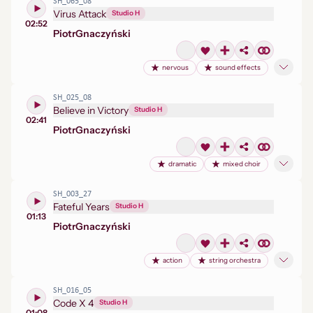
SH_065_08
Virus Attack
Studio H
02:52
Piotr
Gnaczyński
nervous
sound effects
SH_025_08
Believe in Victory
Studio H
02:41
Piotr
Gnaczyński
dramatic
mixed choir
SH_003_27
Fateful Years
Studio H
01:13
Piotr
Gnaczyński
action
string orchestra
SH_016_05
Code X 4
Studio H
01:08