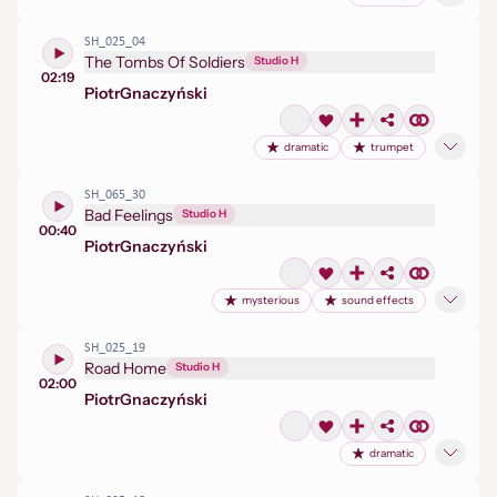
SH_025_04
The Tombs Of Soldiers
Studio H
02:19
Piotr
Gnaczyński
dramatic
trumpet
SH_065_30
Bad Feelings
Studio H
00:40
Piotr
Gnaczyński
mysterious
sound effects
SH_025_19
Road Home
Studio H
02:00
Piotr
Gnaczyński
dramatic