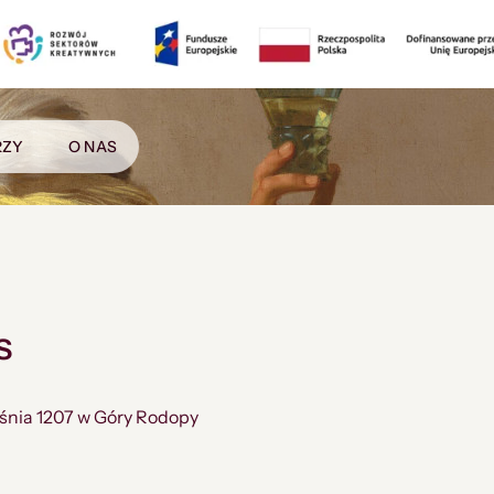
RZY
O NAS
s
ześnia 1207 w Góry Rodopy