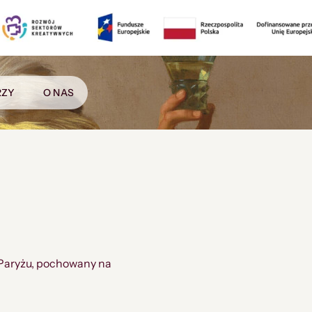
RZY
O NAS
w Paryżu, pochowany na