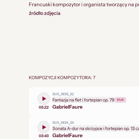
Francuski kompozytor i organista tworzący na pr
źródło zdjęcia
KOMPOZYCJI KOMPOZYTORA: 7
DUX_0658_02
Fantazja na flet i fortepian op. 79
DUX
Gabriel
Faure
05:22
DUX_0634_03
Gabriel
Faure
03:43