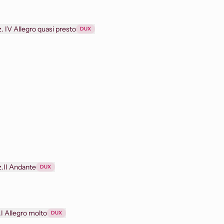
Sonata A-dur na skrzypce i fortepian op. 13 cz. IV Allegro quasi presto
DUX
z.II Andante
DUX
Sonata A-dur na skrzypce i fortepian op.13 cz.I Allegro molto
DUX