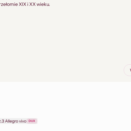
zełomie XIX i XX wieku.
Sonata A-dur na skrzypce i fortepian op. 13 cz.3 Allegro vivo
DUX