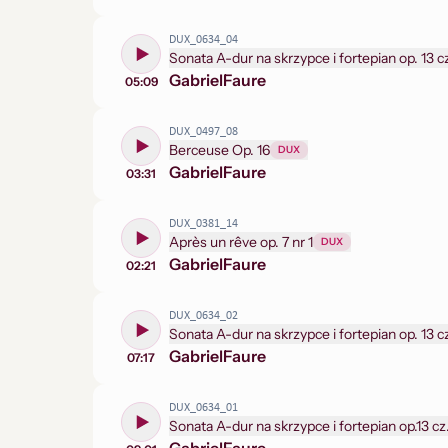
DUX_0634_04
Gabriel
Faure
05:09
DUX_0497_08
Berceuse Op. 16
DUX
Gabriel
Faure
03:31
DUX_0381_14
Après un rêve op. 7 nr 1
DUX
Gabriel
Faure
02:21
DUX_0634_02
Sonata A-dur na skrzypce i fortepian op. 13 c
Gabriel
Faure
07:17
DUX_0634_01