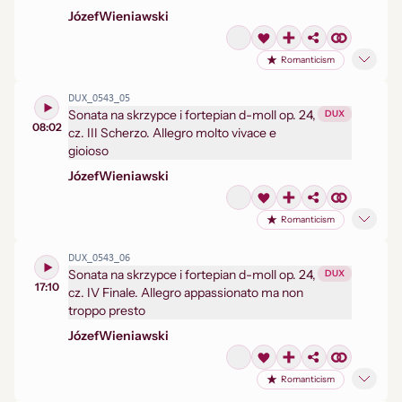
Józef
Wieniawski
Romanticism
DUX_0543_05
Sonata na skrzypce i fortepian d-moll op. 24,
DUX
08:02
cz. III Scherzo. Allegro molto vivace e
gioioso
Józef
Wieniawski
Romanticism
DUX_0543_06
Sonata na skrzypce i fortepian d-moll op. 24,
DUX
17:10
cz. IV Finale. Allegro appassionato ma non
troppo presto
Józef
Wieniawski
Romanticism