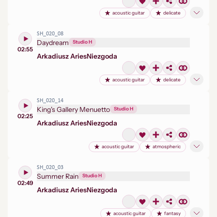
acoustic guitar
delicate
SH_020_08
Daydream
Studio H
02:55
Arkadiusz Aries
Niezgoda
acoustic guitar
delicate
SH_020_14
King's Gallery Menuetto
Studio H
02:25
Arkadiusz Aries
Niezgoda
acoustic guitar
atmospheric
SH_020_03
Summer Rain
Studio H
02:49
Arkadiusz Aries
Niezgoda
acoustic guitar
fantasy