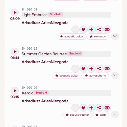
SH_020_02
Light Embrace
Studio H
03:09
Arkadiusz Aries
Niezgoda
acoustic guitar
romantic
SH_020_15
Summer Garden Bourree
Studio H
01:44
Arkadiusz Aries
Niezgoda
acoustic guitar
atmospheric
SH_020_09
Aeroic
Studio H
03:15
Arkadiusz Aries
Niezgoda
acoustic guitar
calm