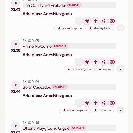
SH_020_11
The Courtyard Prelude
Studio H
02:43
Arkadiusz Aries
Niezgoda
acoustic guitar
atmospheric
SH_020_05
Primo Notturno
Studio H
02:38
Arkadiusz Aries
Niezgoda
acoustic guitar
warm
SH_020_04
Solar Cascades
Studio H
02:44
Arkadiusz Aries
Niezgoda
acoustic guitar
romantic
SH_020_16
Otter's Playground Gigue
Studio H
02:07