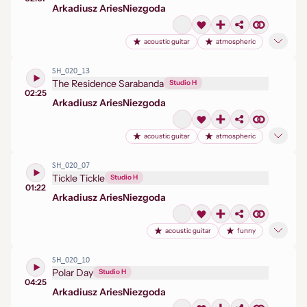
Arkadiusz Aries
Niezgoda
acoustic guitar
atmospheric
SH_020_13
The Residence Sarabanda
Studio H
02:25
Arkadiusz Aries
Niezgoda
acoustic guitar
atmospheric
SH_020_07
Tickle Tickle
Studio H
01:22
Arkadiusz Aries
Niezgoda
acoustic guitar
funny
SH_020_10
Polar Day
Studio H
04:25
Arkadiusz Aries
Niezgoda