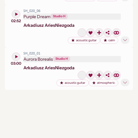
SH_020_06
Purple Dream
Studio H
02:52
Arkadiusz Aries
Niezgoda
acoustic guitar
calm
SH_020_01
Aurora Borealis
Studio H
03:00
Arkadiusz Aries
Niezgoda
acoustic guitar
atmospheric