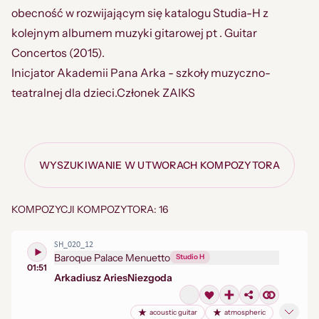
obecność w rozwijającym się katalogu Studia-H z
kolejnym albumem muzyki gitarowej pt . Guitar
Concertos (2015).
Inicjator Akademii Pana Arka - szkoły muzyczno-
teatralnej dla dzieci.Członek ZAIKS
WYSZUKIWANIE W UTWORACH KOMPOZYTORA
KOMPOZYCJI KOMPOZYTORA: 16
SH_020_12
Baroque Palace Menuetto
Studio H
01:51
Arkadiusz Aries
Niezgoda
acoustic guitar
atmospheric