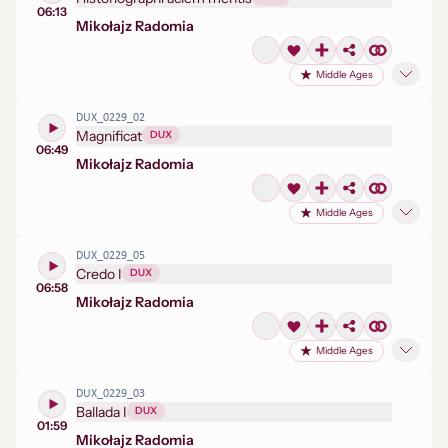
06:13
Mikołaj
z Radomia
Middle Ages
DUX_0229_02
Magnificat
DUX
06:49
Mikołaj
z Radomia
Middle Ages
DUX_0229_05
Credo I
DUX
06:58
Mikołaj
z Radomia
Middle Ages
DUX_0229_03
Ballada I
DUX
01:59
Mikołaj
z Radomia