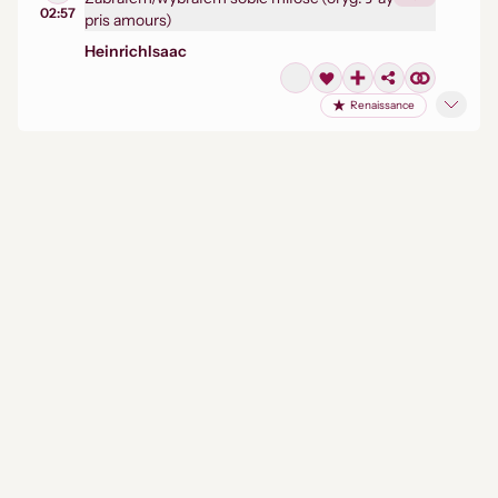
02:57
pris amours)
Heinrich
Isaac
Renaissance