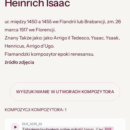
Heinrich Isaac
ur. między 1450 a 1455 we Flandrii lub Brabancji, zm. 26
marca 1517 we Florencji.
Znany Także jako: jako Arrigo il Tedesco, Ysaac, Ysaak,
Henricus, Arrigo d'Ugo.
Flamandzki kompozytor epoki renesansu.
źródło zdjęcia
WYSZUKIWANIE W UTWORACH KOMPOZYTORA
KOMPOZYCJI KOMPOZYTORA: 1
DUX_0230_02
Zabrałem/wybrałem sobie miłość (oryg. J`ay
DUX