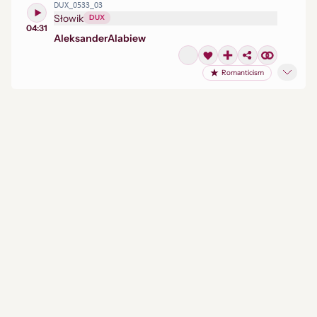
DUX_0533_03
Słowik
DUX
04:31
Aleksander
Alabiew
Romanticism