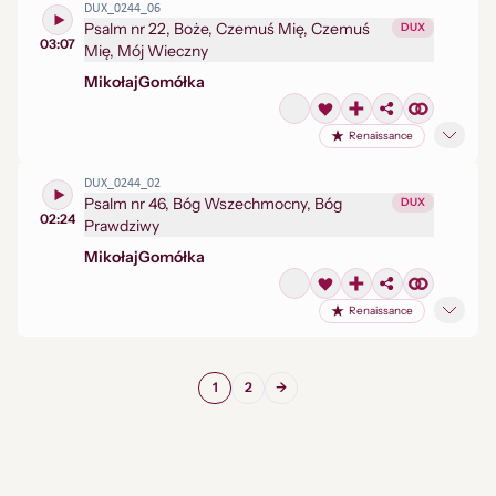
DUX_0244_06
Psalm nr 22, Boże, Czemuś Mię, Czemuś
DUX
03:07
Mię, Mój Wieczny
Mikołaj
Gomółka
Renaissance
DUX_0244_02
Psalm nr 46, Bóg Wszechmocny, Bóg
DUX
02:24
Prawdziwy
Mikołaj
Gomółka
Renaissance
1
2
→