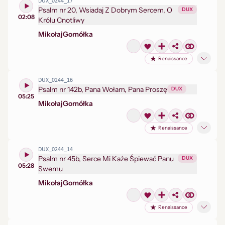
DUX_0244_17
Psalm nr 20, Wsiadaj Z Dobrym Sercem, O
DUX
02:08
Królu Cnotliwy
Mikołaj
Gomółka
Renaissance
DUX_0244_16
Psalm nr 142b, Pana Wołam, Pana Proszę
DUX
05:25
Mikołaj
Gomółka
Renaissance
DUX_0244_14
Psalm nr 45b, Serce Mi Każe Śpiewać Panu
DUX
05:28
Swemu
Mikołaj
Gomółka
Renaissance