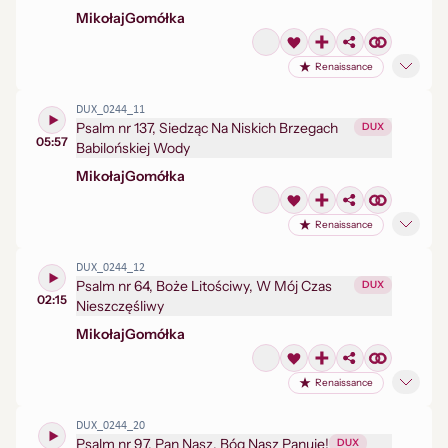
Mikołaj
Gomółka
Renaissance
DUX_0244_11
Psalm nr 137, Siedząc Na Niskich Brzegach
DUX
05:57
Babilońskiej Wody
Mikołaj
Gomółka
Renaissance
DUX_0244_12
Psalm nr 64, Boże Litościwy, W Mój Czas
DUX
02:15
Nieszczęśliwy
Mikołaj
Gomółka
Renaissance
DUX_0244_20
Psalm nr 97, Pan Nasz, Bóg Nasz Panuje!
DUX