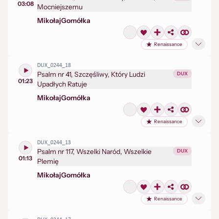
03:08
Mocniejszemu
Mikołaj
Gomółka
Renaissance
DUX_0244_18
Psalm nr 41, Szczęśliwy, Który Ludzi
DUX
01:23
Upadłych Ratuje
Mikołaj
Gomółka
Renaissance
DUX_0244_13
Psalm nr 117, Wszelki Naród, Wszelkie
DUX
01:13
Plemię
Mikołaj
Gomółka
Renaissance