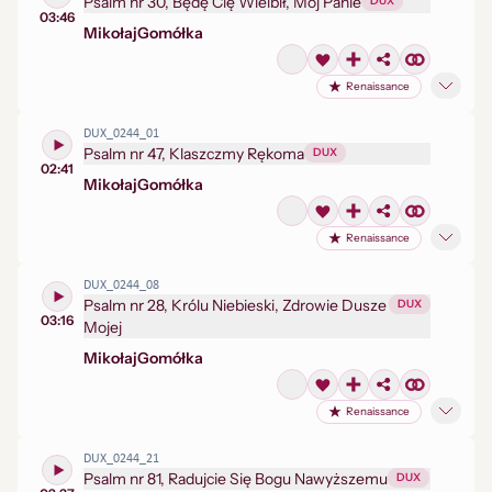
Psalm nr 30, Będę Cię Wielbił, Mój Panie
DUX
03:46
Mikołaj
Gomółka
Renaissance
DUX_0244_01
Psalm nr 47, Klaszczmy Rękoma
DUX
02:41
Mikołaj
Gomółka
Renaissance
DUX_0244_08
Psalm nr 28, Królu Niebieski, Zdrowie Dusze
DUX
03:16
Mojej
Mikołaj
Gomółka
Renaissance
DUX_0244_21
Psalm nr 81, Radujcie Się Bogu Nawyższemu
DUX