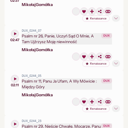
02:37
Mikołaj
Gomółka
Renaissance
DUX_0244_07
Psalm nr 26, Panie, Uczyń Sąd O Mnie, A
DUX
02:47
Tam Ujźrzysz Moję niewinność
Mikołaj
Gomółka
Renaissance
DUX_0244_05
Psalm nr 11, Panu Ja Ufam, A Wy Mówicie :
DUX
02:11
Między Góry
Mikołaj
Gomółka
Renaissance
DUX_0244_23
Psalm nr 29, Nieście Chwałę, Mocarze, Panu
DUX