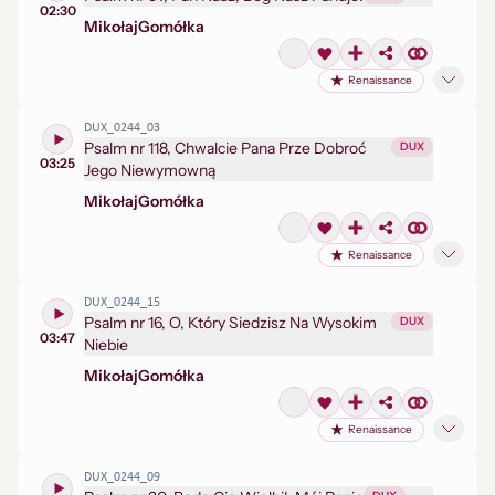
02:30
Mikołaj
Gomółka
Renaissance
DUX_0244_03
Psalm nr 118, Chwalcie Pana Prze Dobroć
DUX
03:25
Jego Niewymowną
Mikołaj
Gomółka
Renaissance
DUX_0244_15
Psalm nr 16, O, Który Siedzisz Na Wysokim
DUX
03:47
Niebie
Mikołaj
Gomółka
Renaissance
DUX_0244_09