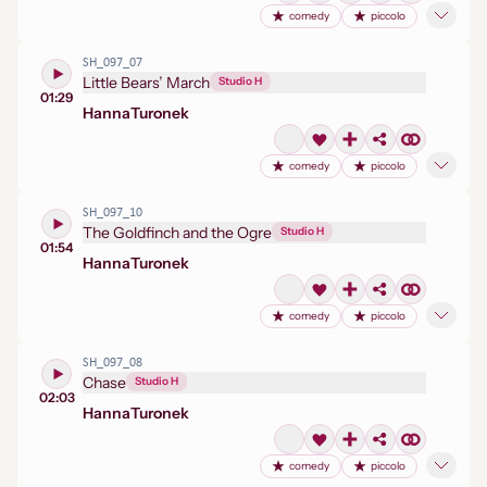
comedy
piccolo
SH_097_07
Little Bears’ March
Studio H
01:29
Hanna
Turonek
comedy
piccolo
SH_097_10
The Goldfinch and the Ogre
Studio H
01:54
Hanna
Turonek
comedy
piccolo
SH_097_08
Chase
Studio H
02:03
Hanna
Turonek
comedy
piccolo