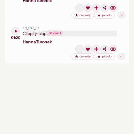
Hanna
Turonek
comedy
piccolo
SH_097_05
Clippity-clop
Studio H
01:20
Hanna
Turonek
comedy
piccolo