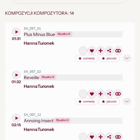
KOMPOZYCJI KOMPOZYTORA: 14
SH_097_01
Plus Minus Blue
Studio H
01:31
Hanna
Turonek
comedy
piccolo
SH_097_02
Reveille
Studio H
01:32
Hanna
Turonek
comedy
piccolo
SH_097_12
Annoing Insect
Studio H
02:15
Hanna
Turonek