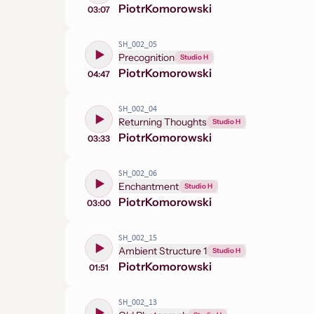
Piotr
Komorowski
03:07
SH_002_05
Precognition
Studio H
Piotr
Komorowski
04:47
SH_002_04
Returning Thoughts
Studio H
Piotr
Komorowski
03:33
SH_002_06
Enchantment
Studio H
Piotr
Komorowski
03:00
SH_002_15
Ambient Structure 1
Studio H
Piotr
Komorowski
01:51
SH_002_13