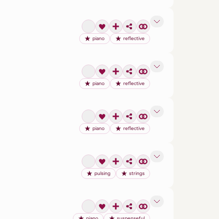
piano
reflective
piano
reflective
piano
reflective
pulsing
strings
piano
suspenseful