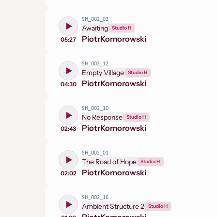
SH_002_02
Awaiting
Studio H
Piotr
Komorowski
05:27
SH_002_12
Empty Village
Studio H
Piotr
Komorowski
04:30
SH_002_10
No Response
Studio H
Piotr
Komorowski
02:43
SH_002_01
The Road of Hope
Studio H
Piotr
Komorowski
02:02
SH_002_16
Ambient Structure 2
Studio H