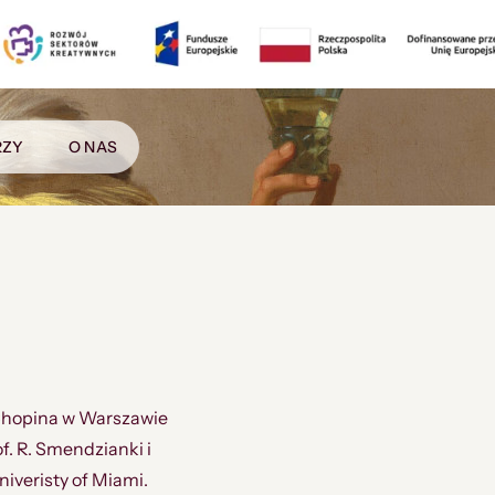
RZY
O NAS
Chopina w Warszawie
f. R. Smendzianki i
niveristy of Miami.