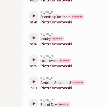
Piotr
Komorowski
01:20
SH_002_11
Friendship for Years
Studio H
Piotr
Komorowski
02:47
SH_002_03
Inquiry
Studio H
Piotr
Komorowski
03:54
SH_002_08
Lost Lovers
Studio H
Piotr
Komorowski
05:24
SH_002_17
Ambient Structure 3
Studio H
Piotr
Komorowski
01:11
SH_002_09
End of Day
Studio H