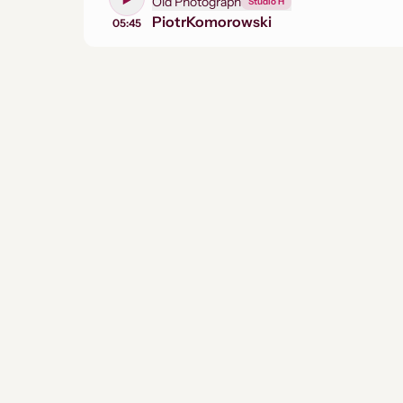
Old Photograph
Studio H
Piotr
Komorowski
05:45