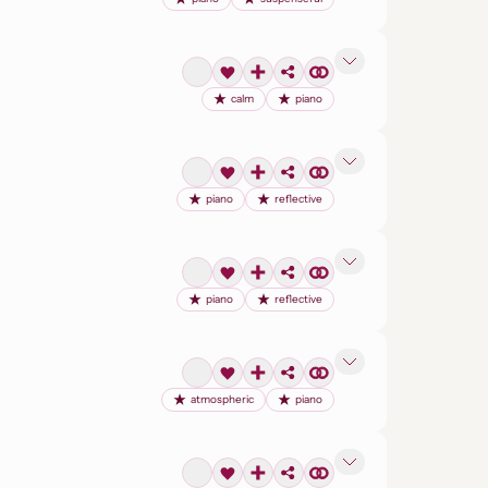
calm
piano
piano
reflective
piano
reflective
atmospheric
piano