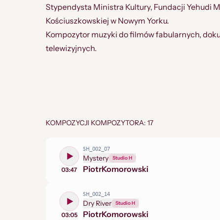
Stypendysta Ministra Kultury, Fundacji Yehudi 
Kościuszkowskiej w Nowym Yorku.
Kompozytor muzyki do filmów fabularnych, doku
telewizyjnych.
KOMPOZYCJI KOMPOZYTORA: 17
SH_002_07
Mystery
Studio H
Piotr
Komorowski
03:47
SH_002_14
Dry River
Studio H
Piotr
Komorowski
03:05