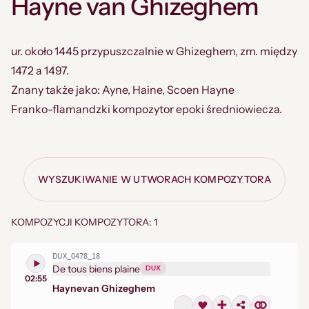
Hayne van Ghizeghem
ur. około 1445 przypuszczalnie w Ghizeghem, zm. między
1472 a 1497.
Znany także jako: Ayne, Haine, Scoen Hayne
Franko-flamandzki kompozytor epoki średniowiecza.
WYSZUKIWANIE W UTWORACH KOMPOZYTORA
KOMPOZYCJI KOMPOZYTORA: 1
DUX_0478_18
De tous biens plaine
DUX
02:55
Hayne
van Ghizeghem