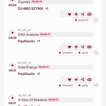
Foundry
Studio H
03:04
DJ HIRO SZYMA
+
1
powerful
SH_037_07
DNA Analysis
Studio H
04:09
Paul
Gavlic
+
1
energetic
guitar
SH_037_16
Solar Energy
Studio H
00:31
Paul
Gavlic
+
1
energetic
guitar
SH_037_09
A View Of Mankind
Studio H
03:37