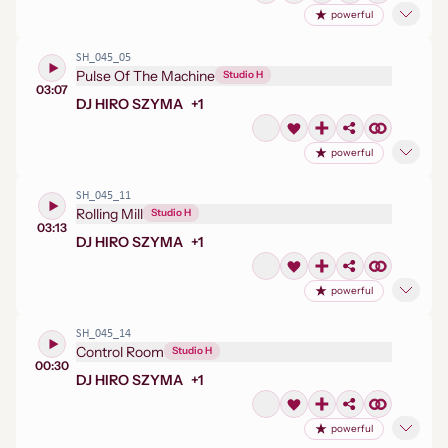
powerful
SH_045_05
Pulse Of The Machine
Studio H
03:07
DJ HIRO SZYMA
+
1
powerful
SH_045_11
Rolling Mill
Studio H
03:13
DJ HIRO SZYMA
+
1
powerful
SH_045_14
Control Room
Studio H
00:30
DJ HIRO SZYMA
+
1
powerful