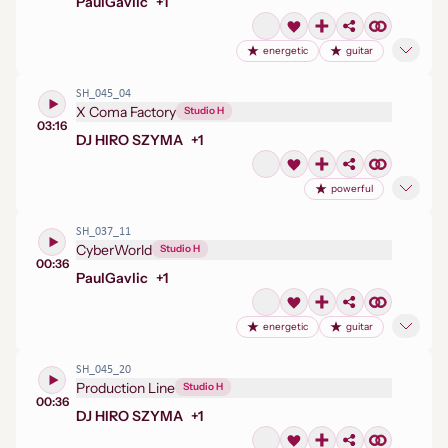
Paul
Gavlic
+
1
energetic
guitar
SH_045_04
X Coma Factory
Studio H
03:16
DJ HIRO SZYMA
+
1
powerful
SH_037_11
CyberWorld
Studio H
00:36
Paul
Gavlic
+
1
energetic
guitar
SH_045_20
Production Line
Studio H
00:36
DJ HIRO SZYMA
+
1