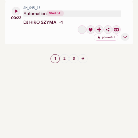
SH_045_15
Automation
Studio H
00:22
DJ HIRO SZYMA
+
1
powerful
1
2
3
→