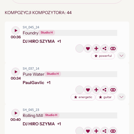
KOMPOZYCJI KOMPOZYTORA: 44
SH_045_24
Foundry
Studio H
00:36
DJ HIRO SZYMA
+
1
powerful
SH_037_14
Pure Water
Studio H
00:34
Paul
Gavlic
+
1
energetic
guitar
SH_045_23
Rolling Mill
Studio H
00:40
DJ HIRO SZYMA
+
1