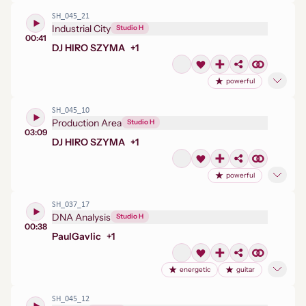
SH_045_21
Industrial City
Studio H
00:41
DJ HIRO SZYMA
+
1
powerful
SH_045_10
Production Area
Studio H
03:09
DJ HIRO SZYMA
+
1
powerful
SH_037_17
DNA Analysis
Studio H
00:38
Paul
Gavlic
+
1
energetic
guitar
SH_045_12