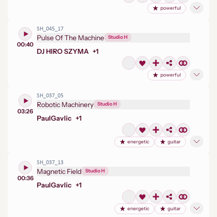
powerful
SH_045_17
Pulse Of The Machine
Studio H
00:40
DJ HIRO SZYMA
+
1
powerful
SH_037_05
Robotic Machinery
Studio H
03:26
Paul
Gavlic
+
1
energetic
guitar
SH_037_13
Magnetic Field
Studio H
00:36
Paul
Gavlic
+
1
energetic
guitar