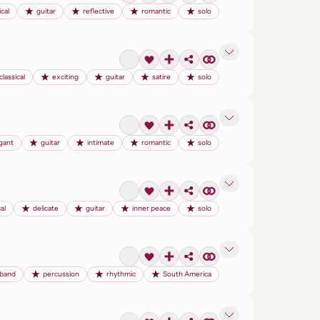
ical
guitar
reflective
romantic
solo
classical
exciting
guitar
satire
solo
gant
guitar
intimate
romantic
solo
al
delicate
guitar
inner peace
solo
 band
percussion
rhythmic
South America