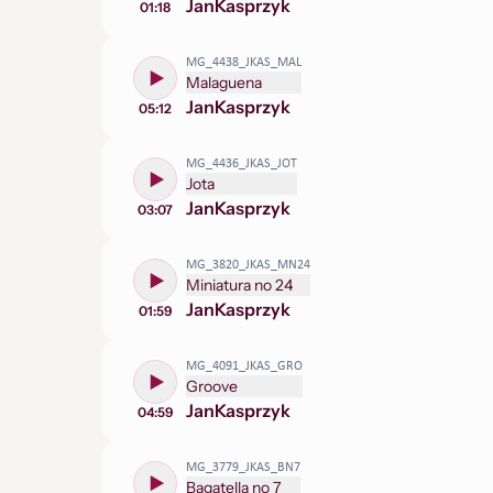
Jan
Kasprzyk
01:18
MG_4438_JKAS_MAL
Malaguena
Jan
Kasprzyk
05:12
MG_4436_JKAS_JOT
Jota
Jan
Kasprzyk
03:07
MG_3820_JKAS_MN24
Miniatura no 24
Jan
Kasprzyk
01:59
MG_4091_JKAS_GRO
Groove
Jan
Kasprzyk
04:59
MG_3779_JKAS_BN7
Bagatella no 7