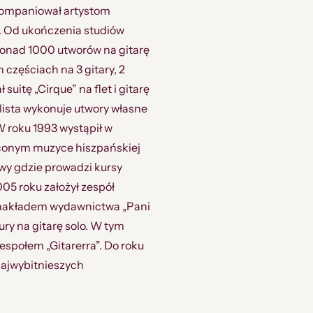
kompaniował artystom
ii. Od ukończenia studiów
 ponad 1000 utworów na gitarę
 częściach na 3 gitary, 2
uitę „Cirque” na flet i gitarę
lista wykonuje utwory własne
 roku 1993 wystąpił w
ęconym muzyce hiszpańskiej
wy gdzie prowadzi kursy
005 roku założył zespół
u nakładem wydawnictwa „Pani
ry na gitarę solo. W tym
espołem „Gitarerra”. Do roku
najwybitnieszych