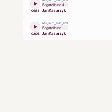
MG_3776_JKAS_BN4
Bagatella no 4
Jan
Kasprzyk
06:53
MG_3773_JKAS_BN1
Bagatella no 1
Jan
Kasprzyk
02:08