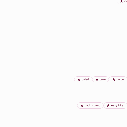
cl
ballad
calm
guitar
background
easy living