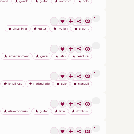
assical
gentle
guitar
narrative
solo
disturbing
guitar
motion
urgent
entertainment
guitar
latin
resolute
loneliness
melancholic
solo
tranquil
elevator music
guitar
latin
rhythmic