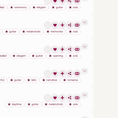
llad
ceremony
elegant
guitar
solo
guitar
melancholic
memories
solo
ballad
elegant
guitar
opening
solo
rful
guitar
latin
narrative
romance
daytime
guitar
melancholic
solo