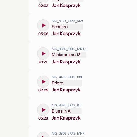
Jan
Kasprzyk
02:02
MG_4421_JKAS_SCH
Scherzo
Jan
Kasprzyk
05:06
MG_3809_JKAS_MN13
Miniatura no 13
Jan
Kasprzyk
01:21
MG_4419_JKAS_PRI
Priere
Jan
Kasprzyk
02:09
MG_4086_JKAS_BLI
Blues in A
Jan
Kasprzyk
05:28
MG_3803_JKAS_MN7