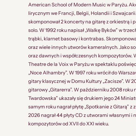
American School of Modern Music w Paryżu. A
lirycznym we Francji, Belgii, Holandii i Szwajcar
skomponował 2 koncerty na gitarę z orkiestrą i
solo. W 1992 roku napisał „Walkę Byków” w trzech
trąbki, klarnet basowy i kontrabas. Skomponował s
oraz wiele innych utworów kameralnych. Jako so
oraz dawnych i współczesnych kompozytorów. W
Theatre de la Voix w Paryżu w spektaklu poświ
„Noce Alhambry”. W 1997 roku wrócił do Warsza
gitary klasycznej w Domu Kultury „Zacisze”. W 2
gitarowy „Gitarerra”. W październiku 2008 rok
Twardowska” ukazały się drukiem jego 24 Miniatu
samym roku nagrał płytę „Spotkanie z Gitarą” z z
2026 nagrał 44 płyty CD z utworami własnymi i 
kompozytorów od XVII do XXI wieku.