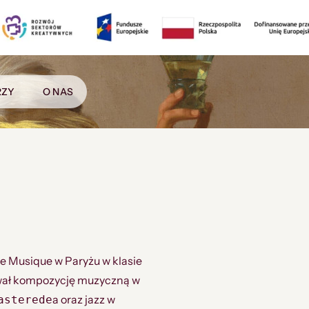
RZY
O NAS
de Musique w Paryżu w klasie
iował kompozycję muzyczną w
a oraz jazz w
asterede