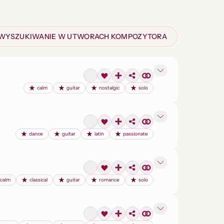
WYSZUKIWANIE W UTWORACH KOMPOZYTORA
calm
guitar
nostalgic
solo
dance
guitar
latin
passionate
calm
classical
guitar
romance
solo