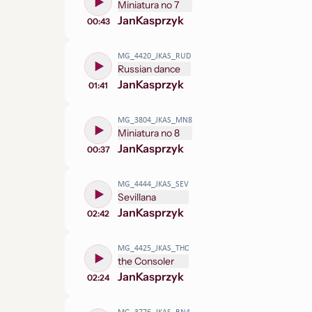
Miniatura no 7
Jan
Kasprzyk
00:43
MG_4420_JKAS_RUD
Russian dance
Jan
Kasprzyk
01:41
MG_3804_JKAS_MN8
Miniatura no 8
Jan
Kasprzyk
00:37
MG_4444_JKAS_SEV
Sevillana
Jan
Kasprzyk
02:42
MG_4425_JKAS_THC
the Consoler
Jan
Kasprzyk
02:24