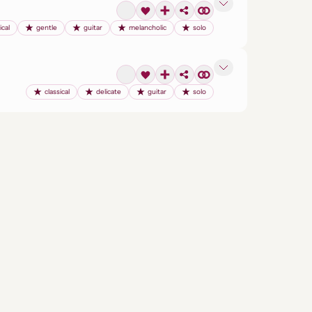
ical
gentle
guitar
melancholic
solo
classical
delicate
guitar
solo