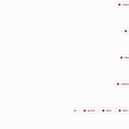
class
ele
classic
dance
guitar
latin
latin