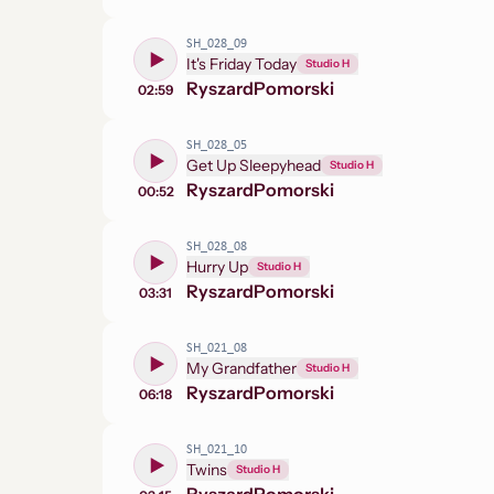
SH_028_09
It's Friday Today
Studio H
Ryszard
Pomorski
02:59
SH_028_05
Get Up Sleepyhead
Studio H
Ryszard
Pomorski
00:52
SH_028_08
Hurry Up
Studio H
Ryszard
Pomorski
03:31
SH_021_08
My Grandfather
Studio H
Ryszard
Pomorski
06:18
SH_021_10
Twins
Studio H