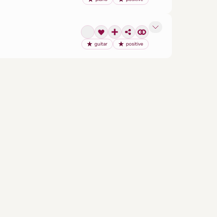
guitar
positive