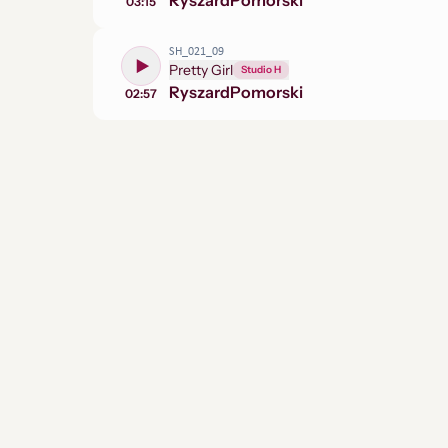
Ryszard
Pomorski
03:15
SH_021_09
Pretty Girl
Studio H
Ryszard
Pomorski
02:57