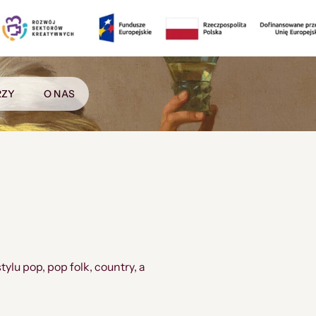
RZY
O NAS
lu pop, pop folk, country, a