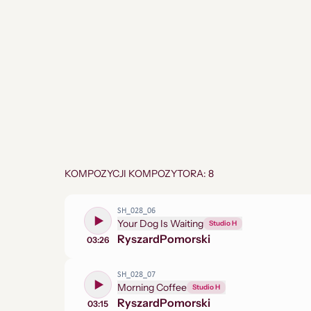
KOMPOZYCJI KOMPOZYTORA: 8
SH_028_06
Your Dog Is Waiting
Studio H
Ryszard
Pomorski
03:26
SH_028_07
Morning Coffee
Studio H
Ryszard
Pomorski
03:15