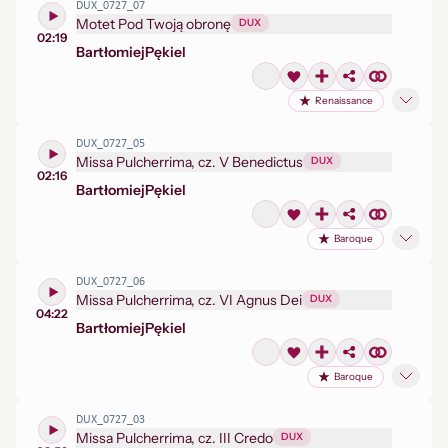
DUX_0727_07
Motet Pod Twoją obronę
DUX
02:19
Bartłomiej
Pękiel
Renaissance
DUX_0727_05
Missa Pulcherrima, cz. V Benedictus
DUX
02:16
Bartłomiej
Pękiel
Baroque
DUX_0727_06
Missa Pulcherrima, cz. VI Agnus Dei
DUX
04:22
Bartłomiej
Pękiel
Baroque
DUX_0727_03
Missa Pulcherrima, cz. III Credo
DUX