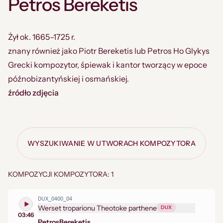
Petros Bereketis
Żył ok. 1665–1725 r.
znany również jako Piotr Bereketis lub Petros Ho Glykys
Grecki kompozytor, śpiewak i kantor tworzący w epoce
późnobizantyńskiej i osmańskiej.
źródło zdjęcia
WYSZUKIWANIE W UTWORACH KOMPOZYTORA
KOMPOZYCJI KOMPOZYTORA: 1
DUX_0400_04
Werset troparionu Theotoke parthene
DUX
03:46
Petros
Bereketis